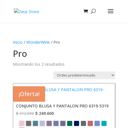
Inicio
/
WonderWink
/ Pro
Pro
Mostrando los 2 resultados
¡Oferta!
CONJUNTO BLUSA Y PANTALON PRO 6319-5319
El
El
$
312.000
$
249.600
precio
precio
original
actual