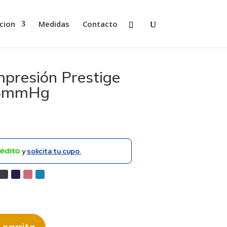
cion
Medidas
Contacto
presión Prestige
18mmHg
y
solicita tu cupo.