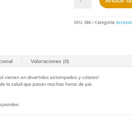
Añadir al
de
compresión
Prestige
Medical
SKU:
386
Categoría:
Accesor
15-
18mmHg
cantidad
cional
Valoraciones (0)
l vienen en divertidos estampados y colores!
de la salud que pasan muchas horas de pie.
 spandex.