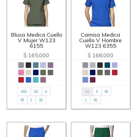
Blusa Medica Cuello
Camisa Medica
V Mujer W123
Cuello V Hombre
6155
W123 6355
$
165.000
$
168.000
XXS
XS
S
XS
S
M
M
L
XL
L
XL