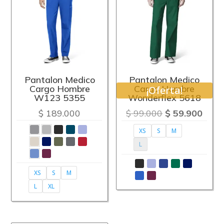
Pantalon Medico
Pantalon Medico
Cargo Hombre
Cargo Hombre
¡Oferta!
W123 5355
Wonderflex 5618
El
El
$
189.000
$
99.000
$
59.900
precio
preci
XS
S
M
original
actu
L
era:
es:
$ 99.000.
$ 59.
XS
S
M
L
XL