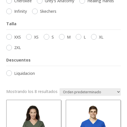
Cherokee
Grey's Anatomy
Healing Hands
Infinity
Skechers
Talla
XXS
XS
S
M
L
XL
2XL
Descuentos
Liquidacion
Mostrando los 8 resultados