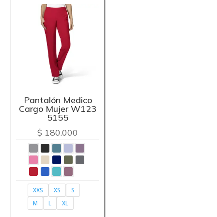
Pantalón Medico
Cargo Mujer W123
5155
$
180.000
XXS
XS
S
M
L
XL