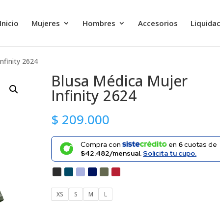
Inicio
Mujeres
Hombres
Accesorios
Liquida
nfinity 2624
Blusa Médica Mujer
Infinity 2624
$
209.000
Compra con
en
6
cuotas de
$42.482/mensual.
Solicita tu cupo.
XS
S
M
L