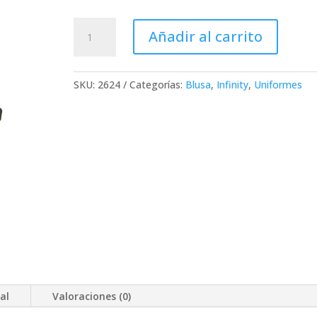
Blusa
Añadir al carrito
Médica
Mujer
Infinity
SKU:
2624
Categorías:
Blusa
,
Infinity
,
Uniformes
2624
cantidad
al
Valoraciones (0)